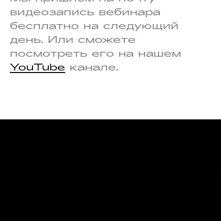
видеозапись вебинара
бесплатно на следующий
день. Или сможете
посмотреть его на нашем
YouTube
канале.
ООО «СОКРАТ СПБ» ИНН: 3662259794
ОГРН: 1183668006873
Юридический адрес: 195030 г. Санкт-
Петербург, Ириновский проспект д.10
Лит.А.
Согласие на обработку
Политика обработки персональных данных