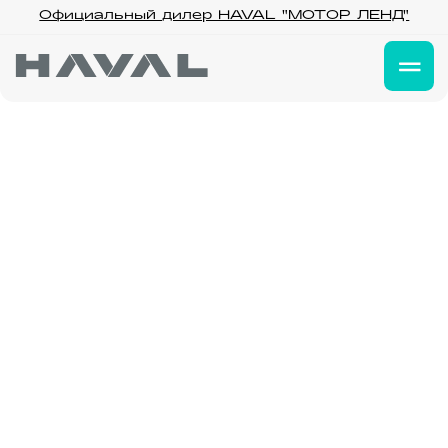
Официальный дилер HAVAL "МОТОР ЛЕНД"
Официальный дилер HAVAL "МОТОР ЛЕНД"
Вебинар по
тревел фотографии
30 марта / Среда