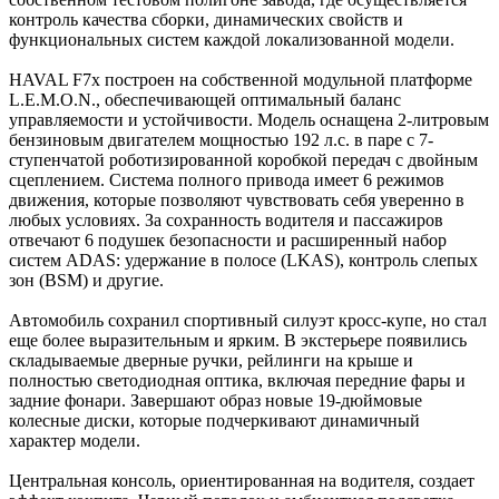
контроль качества сборки, динамических свойств и
функциональных систем каждой локализованной модели.
HAVAL F7x построен на собственной модульной платформе
L.E.M.O.N., обеспечивающей оптимальный баланс
управляемости и устойчивости. Модель оснащена 2-литровым
бензиновым двигателем мощностью 192 л.с. в паре с 7-
ступенчатой роботизированной коробкой передач с двойным
сцеплением. Система полного привода имеет 6 режимов
движения, которые позволяют чувствовать себя уверенно в
любых условиях. За сохранность водителя и пассажиров
отвечают 6 подушек безопасности и расширенный набор
систем ADAS: удержание в полосе (LKAS), контроль слепых
зон (BSM) и другие.
Автомобиль сохранил спортивный силуэт кросс-купе, но стал
еще более выразительным и ярким. В экстерьере появились
складываемые дверные ручки, рейлинги на крыше и
полностью светодиодная оптика, включая передние фары и
задние фонари. Завершают образ новые 19-дюймовые
колесные диски, которые подчеркивают динамичный
характер модели.
Центральная консоль, ориентированная на водителя, создает