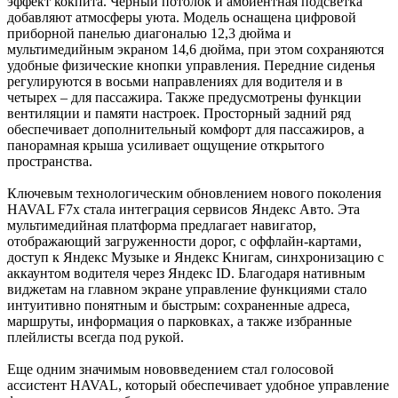
эффект кокпита. Черный потолок и амбиентная подсветка
добавляют атмосферы уюта. Модель оснащена цифровой
приборной панелью диагональю 12,3 дюйма и
мультимедийным экраном 14,6 дюйма, при этом сохраняются
удобные физические кнопки управления. Передние сиденья
регулируются в восьми направлениях для водителя и в
четырех – для пассажира. Также предусмотрены функции
вентиляции и памяти настроек. Просторный задний ряд
обеспечивает дополнительный комфорт для пассажиров, а
панорамная крыша усиливает ощущение открытого
пространства.
Ключевым технологическим обновлением нового поколения
HAVAL F7x стала интеграция сервисов Яндекс Авто. Эта
мультимедийная платформа предлагает навигатор,
отображающий загруженности дорог, с оффлайн-картами,
доступ к Яндекс Музыке и Яндекс Книгам, синхронизацию с
аккаунтом водителя через Яндекс ID. Благодаря нативным
виджетам на главном экране управление функциями стало
интуитивно понятным и быстрым: сохраненные адреса,
маршруты, информация о парковках, а также избранные
плейлисты всегда под рукой.
Еще одним значимым нововведением стал голосовой
ассистент HAVAL, который обеспечивает удобное управление